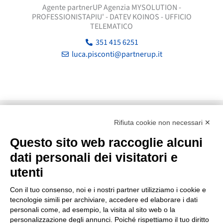
Agente partnerUP Agenzia MYSOLUTION -
PROFESSIONISTAPIU' - DATEV KOINOS - UFFICIO
TELEMATICO
351 415 6251
luca.pisconti@partnerup.it
Rifiuta cookie non necessari ✕
Questo sito web raccoglie alcuni
dati personali dei visitatori e
utenti
Con il tuo consenso, noi e i nostri partner utilizziamo i cookie e
tecnologie simili per archiviare, accedere ed elaborare i dati
Via XXVI Aprile 97, 25021 - Bagnolo Mella (BS)
personali come, ad esempio, la visita al sito web o la
030 138 72817
personalizzazione degli annunci. Poiché rispettiamo il tuo diritto