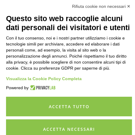
Rifiuta cookie non necessari ✕
Via XXVI Aprile 97, 25021 - Bagnolo Mella (BS)
030 138 72817
Questo sito web raccoglie alcuni
info@partnerup.it
dati personali dei visitatori e utenti
Con il tuo consenso, noi e i nostri partner utilizziamo i cookie e
tecnologie simili per archiviare, accedere ed elaborare i dati
personali come, ad esempio, la visita al sito web o la
personalizzazione degli annunci. Poiché rispettiamo il tuo diritto
alla privacy, è possibile scegliere di non consentire alcuni tipi di
cookie. Clicca su preferenze GDPR per saperne di più.
Visualizza la Cookie Policy Completa
Copyright © 2026 partnerUP - Soluzioni per Professionisti e
Powered by
Imprese srl |Via XXVI Aprile 97, 25021, Bagnolo Mella (BS) - P.IVA:
03789990987 - REA - PEC - C.Soc.
ACCETTA TUTTO
Privacy Policy
-
Cookie Policy
ACCETTA NECESSARI