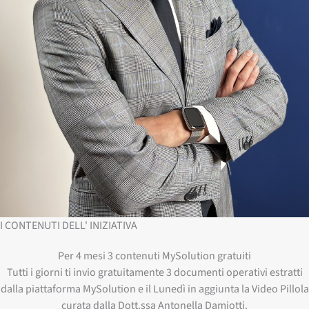
I CONTENUTI DELL' INIZIATIVA
Per 4 mesi 3 contenuti MySolution gratuiti
Tutti i giorni ti invio gratuitamente 3 documenti operativi estratti
dalla piattaforma MySolution e il Lunedì in aggiunta la Video Pillola
curata dalla Dott.ssa Antonella Damiotti.