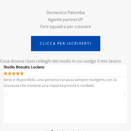
Domenico Palomba
Agente partnerUP
Fare squadra per crescere
CLICCA PER ISCRIVERTI
Cosa dicono i tuoi colleghi del modo in cui svolgo il mio lavoro
Marco Brozzi Dottore Commercialista





Domenico è il vero "valore aggiunto" dei servizi che propone. Io quale
utente temo di abusare della sua sempre cortese e gentile
disponibilità, che unitamente alle sue competenze è il mio vero
riferimento per la soluzione di qualsiasi problema o necessità.