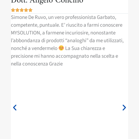
Dott. Angelo Concilio
Do






a
Simone De Ruvo, un vero professionista Garbato,
Ho 
competente, puntuale. E’ riuscito a farmi conoscere
Dot
MYSOLUTION, a farmene incuriosire, nonostante
net
Non
l’abbondanza di prodotti “analoghi” da me utilizzati,
ess
nonché a vendermelo
La Sua chiarezza e
per
precisione mi hanno accompagnato nella scelta e
pre
nella conoscenza Grazie
nel
Ruv
si 