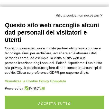
Rifiuta cookie non necessari ✕
Questo sito web raccoglie alcuni
dati personali dei visitatori e
utenti
Con il tuo consenso, noi e i nostri partner utilizziamo i cookie e
tecnologie simili per archiviare, accedere ed elaborare i dati
Via XXVI Aprile 97, 25021 - Bagnolo Mella (BS)
personali come, ad esempio, la visita al sito web o la
030 138 72817
personalizzazione degli annunci. Poiché rispettiamo il tuo diritto
info@partnerup.it
alla privacy, è possibile scegliere di non consentire alcuni tipi di
cookie. Clicca su preferenze GDPR per saperne di più.
Visualizza la Cookie Policy Completa
Powered by
ACCETTA TUTTO