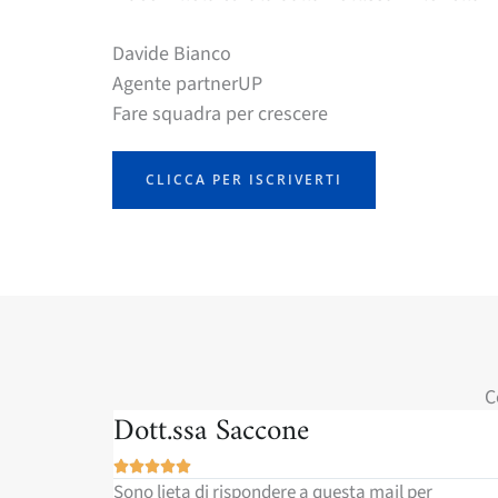
Davide Bianco
Agente partnerUP
Fare squadra per crescere
CLICCA PER ISCRIVERTI
C
Dott.ssa Rosalba Saladino





r
La ringrazio per la sua cortesia e professionalità