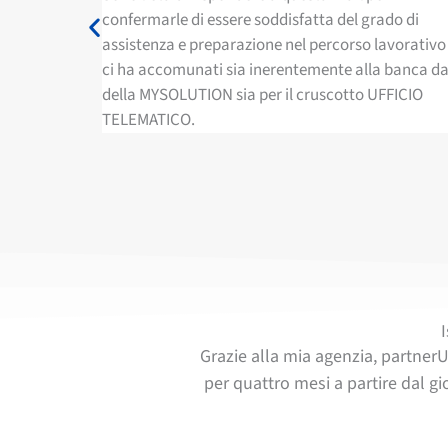
ado di
sempre pronto a risolvere i problemi, specialment
avorativo che
questo anno cosi particolare a causa della pande
 banca dati
FFICIO
Grazie alla mia agenzia, partnerU
per quattro mesi a partire dal gi