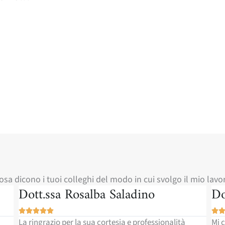
osa dicono i tuoi colleghi del modo in cui svolgo il mio lavo
Dott. Salvatore Errante Parrino
Do






Mi complimento per il Sig. Inverardi per la
Sono