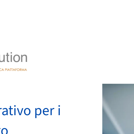
tivo per i
ro