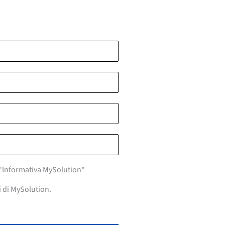
a "Informativa MySolution"
i di MySolution.