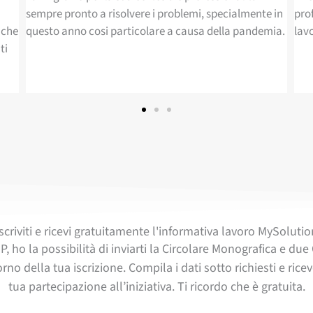
e in
professionalità e cortesia con cui conduce il suo
con
mia.
lavoro.
ass
ci 
del
TEL
Iscriviti e ricevi gratuitamente l'informativa lavoro MySolutio
P, ho la possibilità di inviarti la Circolare Monografica e 
orno della tua iscrizione. Compila i dati sotto richiesti e ric
tua partecipazione all’iniziativa. Ti ricordo che è gratuita.