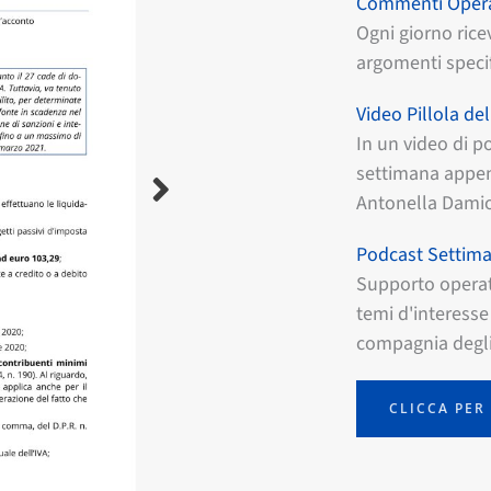
Commenti Opera
Ogni giorno rice
argomenti specif
Video Pillola de
In un video di po
settimana appen
Antonella Damio
Podcast Settim
Supporto operat
temi d'interesse 
compagnia degli
CLICCA PER 