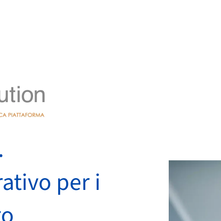
.
tivo per i
ro