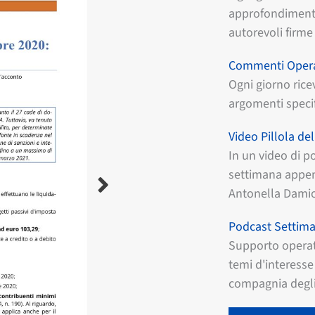
approfondimento
autorevoli firme 
Commenti Opera
Ogni giorno rice
argomenti specif
Video Pillola de
In un video di po
settimana appen
Antonella Damio
Podcast Settim
Supporto operat
temi d'interesse 
compagnia degli