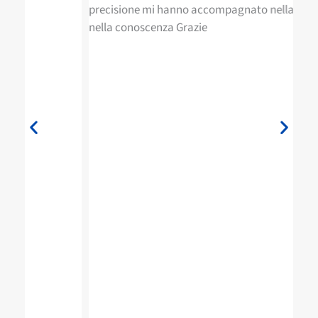
precisione mi hanno accompagnato nella scelta e
pre
nella conoscenza Grazie
nel
Ruv
si 