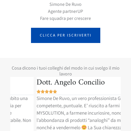
Simone De Ruvo
Agente partnerUP
Fare squadra per crescere
CLICCA PER ISCRIVERTI
Cosa dicono i tuoi colleghi del modo in cui svolgo il mio
lavoro
Dott. Angelo Concilio
Do






a
Simone De Ruvo, un vero professionista Garbato,
Ho 
competente, puntuale. E’ riuscito a farmi conoscere
Dot
MYSOLUTION, a farmene incuriosire, nonostante
net
Non
l’abbondanza di prodotti “analoghi” da me utilizzati,
ess
nonché a vendermelo
La Sua chiarezza e
per