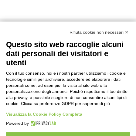
Rifiuta cookie non necessari ✕
Questo sito web raccoglie alcuni
dati personali dei visitatori e
utenti
Con il tuo consenso, noi e i nostri partner utilizziamo i cookie e
tecnologie simili per archiviare, accedere ed elaborare i dati
Via XXVI Aprile 97, 25021 - Bagnolo Mella (BS)
personali come, ad esempio, la visita al sito web o la
030 138 72817
personalizzazione degli annunci. Poiché rispettiamo il tuo diritto
info@partnerup.it
alla privacy, è possibile scegliere di non consentire alcuni tipi di
cookie. Clicca su preferenze GDPR per saperne di più.
Visualizza la Cookie Policy Completa
Powered by