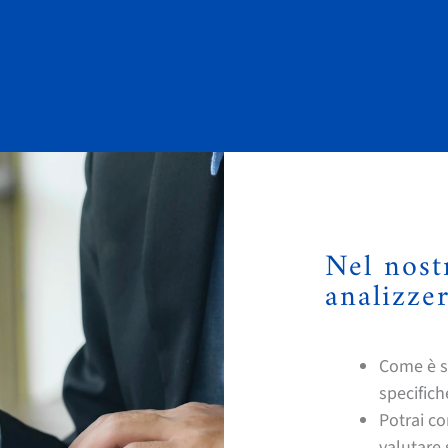
Nel nos
analizze
Come è st
specifich
Potrai co
valutare 