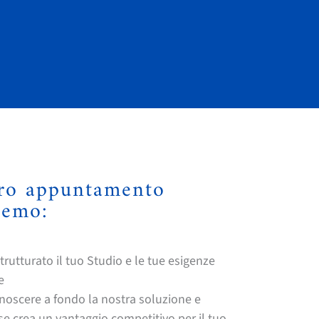
tro appuntamento
remo:
rutturato il tuo Studio e le tue esigenze
e
noscere a fondo la nostra soluzione e
se crea un vantaggio competitivo per il tuo