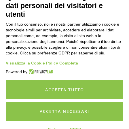
dati personali dei visitatori e
utenti
Con il tuo consenso, noi e i nostri partner utilizziamo i cookie e
tecnologie simili per archiviare, accedere ed elaborare i dati
personali come, ad esempio, la visita al sito web o la
personalizzazione degli annunci. Poiché rispettiamo il tuo diritto
Cosa dicono di noi i nostri clienti
alla privacy, è possibile scegliere di non consentire alcuni tipi di
Dott.Marco Gabbiadini
Do
cookie. Clicca su preferenze GDPR per saperne di più.
Visualizza la Cookie Policy Completa






udio
bbiamo attivato il servizio da ormai più di un anno e
Buo
Powered by
utto
abbiamo potuto verificare i molti aspetti positivi, dagli
pro
 da
aggiornamenti quotidiani, ai servizi di ricerca, alla
nel
ACCETTA TUTTO
ati
formazione. Il vostro supporto all'occorrenza sempre
doc
presente è stato puntuale e professionale. Ci
all
permettiamo pertanto di consigliare la valutazione
gio
ACCETTA NECESSARI
dei servizi offerti.